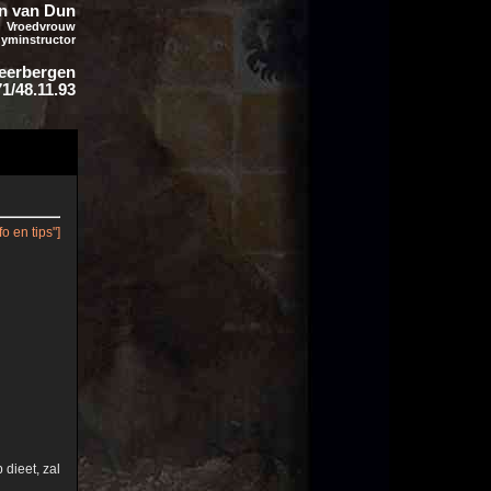
n van Dun
Vroedvrouw
yminstructor
Keerbergen
71/48.11.93
fo en tips"]
 dieet, zal