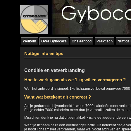
Welkom
Over Gybocare
Ons aanbod
Praktisch
Nuttige 
Nuttige info en tips
Conditie en vetverbranding
Hoe te werk gaan als we 1 kg willen vermageren ?
Wel, het antwoord is simpel: 1kg lichaamsvet bevat ongeveer 7000 ca
Want wat betekent dit concreet ?
Als je gedurende bijvoorbeeld 1 week 7000 calorieën meer verbruikt 
Eet je echter 7000 calorieën meer dan je verbruikt, zullen de extr
Misschien denk je nu dat dit gemakkelijk is: je eet gedurende een we
Want je lichaam bezit een overlevingsfunctie. Dit betekent dat je v
je nooit lichaamsvet verbranden, maar wel vocht afdrijven en spier