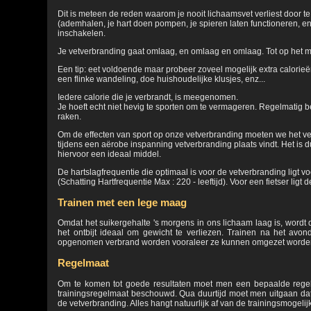
Dit is meteen de reden waarom je nooit lichaamsvet verliest door t
(ademhalen, je hart doen pompen, je spieren laten functioneren, enz.
inschakelen.
Je vetverbranding gaat omlaag, en omlaag en omlaag. Tot op het mo
Een tip: eet voldoende maar probeer zoveel mogelijk extra calorieë
een flinke wandeling, doe huishoudelijke klusjes, enz...
Iedere calorie die je verbrandt, is meegenomen.
Je hoeft echt niet hevig te sporten om te vermageren. Regelmatig b
raken.
Om de effecten van sport op onze vetverbranding moeten we het ve
tijdens een aërobe inspanning vetverbranding plaats vindt. Het is dus
hiervoor een ideaal middel.
De hartslagfrequentie die optimaal is voor de vetverbranding ligt 
(Schatting Hartfrequentie Max : 220 - leeftijd). Voor een fietser li
Trainen met een lege maag
Omdat het suikergehalte 's morgens in ons lichaam laag is, wordt
het ontbijt ideaal om gewicht te verliezen. Trainen na het avon
opgenomen verbrand worden vooraleer ze kunnen omgezet worden 
Regelmaat
Om te komen tot goede resultaten moet men een bepaalde regel
trainingsregelmaat beschouwd. Qua duurtijd moet men uitgaan dat
de vetverbranding. Alles hangt natuurlijk af van de trainingsmogelij