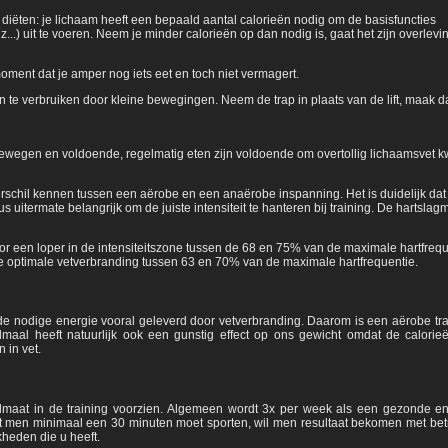
e diëten: je lichaam heeft een bepaald aantal calorieën nodig om de basisfuncties
..) uit te voeren. Neem je minder calorieën op dan nodig is, gaat het zijn overlevi
ment dat je amper nog iets eet en toch niet vermagert.
n te verbruiken door kleine bewegingen. Neem de trap in plaats van de lift, maak d
ewegen en voldoende, regelmatig eten zijn voldoende om overtollig lichaamsvet kwi
rschil kennen tussen een aërobe en een anaërobe inspanning. Het is duidelijk dat
 uitermate belangrijk om de juiste intensiteit te hanteren bij training. De hartslagm
voor een loper in de intensiteitszone tussen de 68 en 75% van de maximale hartfrequ
gt de optimale vetverbranding tussen 63 en 70% van de maximale hartfrequentie.
 de nodige energie vooral geleverd door vetverbranding. Daarom is een aërobe tra
dmaal heeft natuurlijk ook een gunstig effect op ons gewicht omdat de calorieë
in vet.
maat in de training voorzien. Algemeen wordt 3x per week als een gezonde e
 men minimaal een 30 minuten moet sporten, wil men resultaat bekomen met betr
kheden die u heeft.