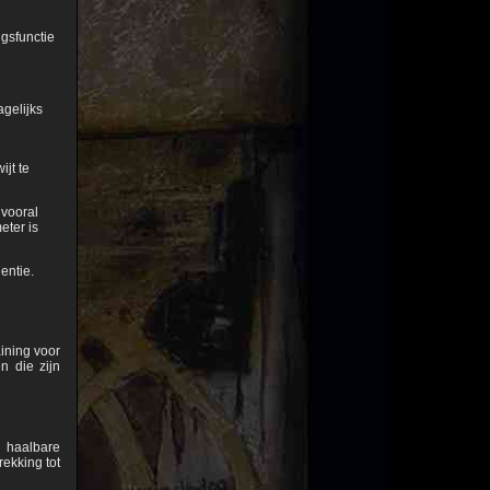
ngsfunctie
agelijks
jt te
 vooral
eter is
entie.
ining voor
n die zijn
n haalbare
ekking tot