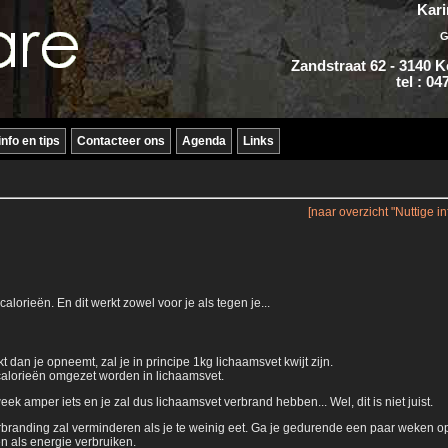
Kari
G
Zandstraat 62 - 3140 
tel : 04
info en tips
Contacteer ons
Agenda
Links
[naar overzicht "Nuttige in
lorieën. En dit werkt zowel voor je als tegen je...
dan je opneemt, zal je in principe 1kg lichaamsvet kwijt zijn.
a calorieën omgezet worden in lichaamsvet.
ek amper iets en je zal dus lichaamsvet verbrand hebben... Wel, dit is niet juist.
erbranding zal verminderen als je te weinig eet. Ga je gedurende een paar weken op
en als energie verbruiken.